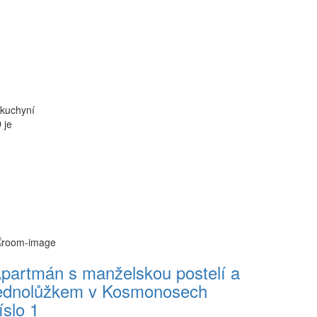
 kuchyní
 je
partmán s manželskou postelí a
ednolůžkem v Kosmonosech
íslo 1